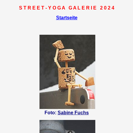
S T R E E T - Y O G A G A L E R I E 2 0 2 4
Startseite
Foto:
Sabine Fuchs