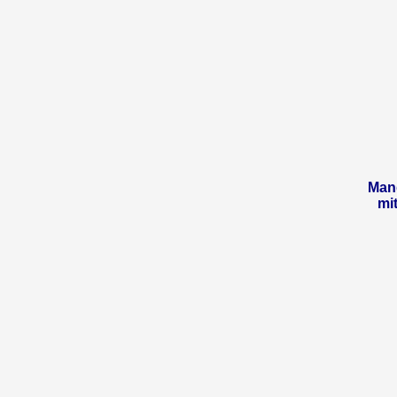
Man
mi